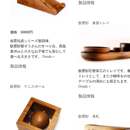
製品情報
飫肥杉 食器トレイ
価格 60000円
知育玩具シリーズ第四弾。
飫肥杉製ぞうさんのすべり台。高低
差30㎝と小さなお子様でも安心して
遊べる大きさです。
Details »
製品情報
飫肥杉圧密加工のトレイです。
トレイとして、また小物等をの
テーブルの演出にも役立ちます
飫肥杉 テニスボール
Details »
製品情報
飫肥杉 表札