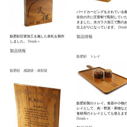
バードカービングをされている
在住の方に圧密材で彫刻してい
きました。水ガラス加工で艶の
仕上がりになっています。
Detail
飫肥杉圧密加工を施した表札を製作
製品情報
しました。
Details »
製品情報
飫肥杉 トレイ
飫肥杉 感謝状・表彰状
飫肥杉製のトレイ。食器や小物
レイとして、肉・野菜・果物な
食材用のトレイとしても使えま
Details »