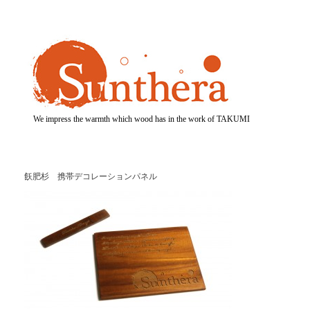
We impress the warmth which wood has in the work of TAKUMI
飫肥杉 携帯デコレーションパネル