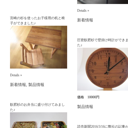
Details »
宮崎の杉を使ったお子様用の机と椅
新着情報
子ができました♪
圧密飫肥杉で壁掛け時計ができ
た♪
Details »
新着情報
,
製品情報
価格 10000円
飫肥杉のお弁当に盛り付けてみまし
製品情報
た♪
読売新聞2016/3/16に弊社の記事