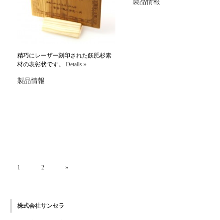
製品情報
精巧にレーザー刻印された飫肥杉素
材の表彰状です。
Details »
製品情報
1
2
»
株式会社サンセラ