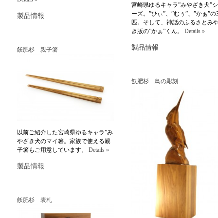
宮崎県ゆるキャラ”みやざき犬”
ーズ。”ひぃ”、”むぅ”、”かぁ”の
製品情報
匹。そして、神話のふるさとみ
き版の”かぁ”くん。
Details »
製品情報
飫肥杉 親子箸
飫肥杉 鳥の彫刻
以前ご紹介した宮崎県ゆるキャラ”み
やざき犬のマイ箸。家族で使える親
子箸もご用意しています。
Details »
製品情報
飫肥杉 表札