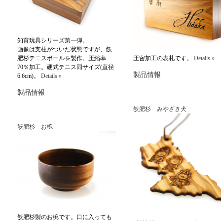
知育玩具シリーズ第一弾。
画像は支柱がついた状態ですが、飫
肥杉テニスボールを製作。圧縮率
圧密加工の表札です。
Details »
70％加工。硬式テニス同サイズ(直径
製品情報
6.6cm)。
Details »
製品情報
飫肥杉 みやざき犬
飫肥杉 お椀
飫肥杉製のお椀です。口に入っても