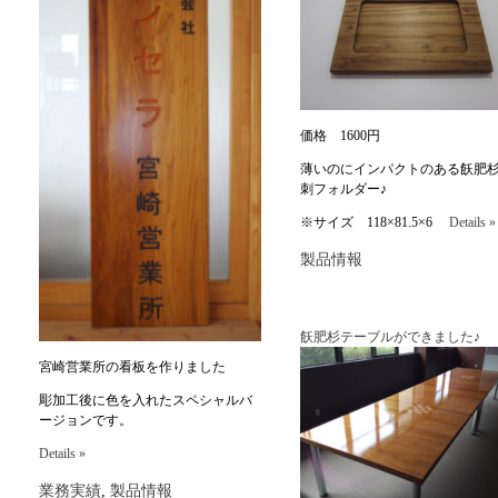
価格 1600円
薄いのにインパクトのある飫肥
刺フォルダー♪
※サイズ 118×81.5×6
Details »
製品情報
飫肥杉テーブルができました♪
宮崎営業所の看板を作りました
彫加工後に色を入れたスペシャルバ
ージョンです。
Details »
業務実績
,
製品情報