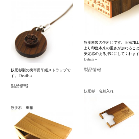
飫肥杉製の住所印です。圧密加
より印鑑本来の重さが加わるこ
安定感のある押印にしてくれま
Details »
製品情報
飫肥杉製の携帯用印鑑ストラップで
す。
Details »
製品情報
飫肥杉 名刺入れ
飫肥杉 重箱