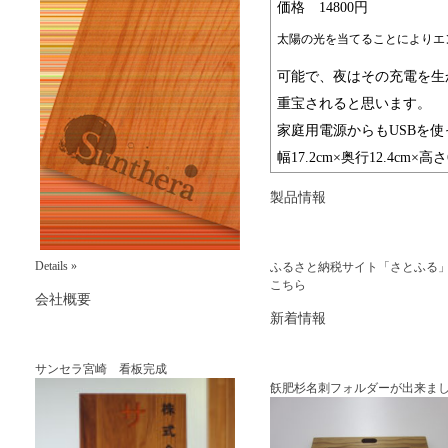
価格 14800円
太陽の光を当てることによりエ
可能で、夜はその充電を生
重宝されると思います。
家庭用電源からもUSBを
幅17.2cm×奥行12.4cm×
製品情報
Details »
ふるさと納税サイト「さとふる
こちら
会社概要
新着情報
サンセラ宮崎 看板完成
飫肥杉名刺フォルダーが出来まし