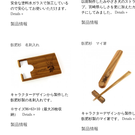
以前制作したみやざき犬のスト
安全な塗料水ガラスで加工している
プ。宮崎県らしさを更に加えた
ので安心してお使いいただけます。
チにしてみました。
Details »
Details »
製品情報
製品情報
飫肥杉 マイ箸
飫肥杉 名刺入れ
キャラクターデザインから製作した
飫肥杉製の名刺入れです。
※サイズ96×63×10（最大20枚収
キャラクターデザインから製作
納）
Details »
飫肥杉製のマイ箸です。
Details »
製品情報
製品情報