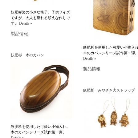
飫肥杉製の小さな椅子。子供サイズ
ですが、大人も座れる頑丈な作りで
す。
Details »
製品情報
飫肥杉を使用した可愛い小物入
木のカバンシリーズ試作第ニ弾
飫肥杉 木のカバン
Details »
製品情報
飫肥杉 みやざき犬ストラップ
飫肥杉を使用した可愛い小物入れ。
木のカバンシリーズ試作第一弾。
Details »