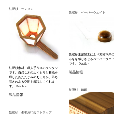
飫肥杉 ランタン
飫肥杉 ペーパーウエイト
飫肥杉圧密加工により素材本来
みをを感じさせるペーパーウエ
です。
Details »
飫肥杉素材、職人手作りのランタン
製品情報
です。自然な木のぬくもりと和紙を
通したあたたかみのある光が、落ち
着きのある空間を表現してくれま
す。
Details »
飫肥杉 印鑑
製品情報
飫肥杉 携帯用印鑑ストラップ