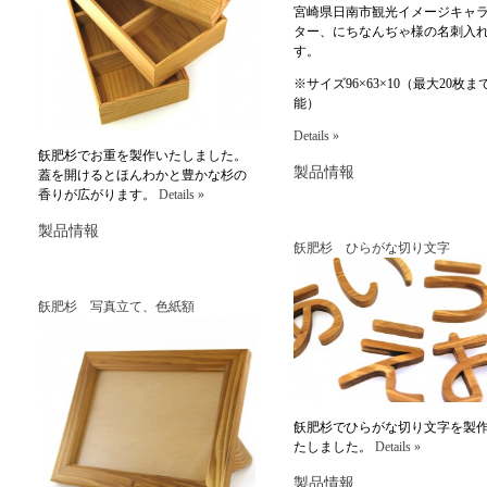
宮崎県日南市観光イメージキャ
ター、にちなんぢゃ様の名刺入
す。
※サイズ96×63×10（最大20枚ま
能）
Details »
飫肥杉でお重を製作いたしました。
製品情報
蓋を開けるとほんわかと豊かな杉の
香りが広がります。
Details »
製品情報
飫肥杉 ひらがな切り文字
飫肥杉 写真立て、色紙額
飫肥杉でひらがな切り文字を製
たしました。
Details »
製品情報