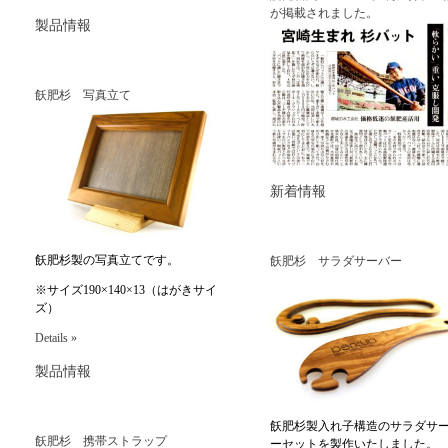
が掲載されました。
製品情報
飫肥杉 写真立て
新着情報
飫肥杉製の写真立てです。
飫肥杉 サラダサーバー
※サイズ190×140×13（はがきサイ
ズ）
Details »
製品情報
飫肥杉製入れ子構造のサラダサ
飫肥杉 携帯ストラップ
ーセットを製作いたしました。