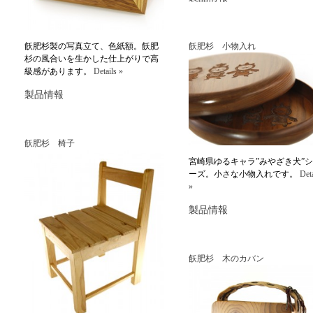
飫肥杉製の写真立て、色紙額。飫肥
飫肥杉 小物入れ
杉の風合いを生かした仕上がりで高
級感があります。
Details »
製品情報
飫肥杉 椅子
宮崎県ゆるキャラ”みやざき犬”
ーズ。小さな小物入れです。
Deta
»
製品情報
飫肥杉 木のカバン