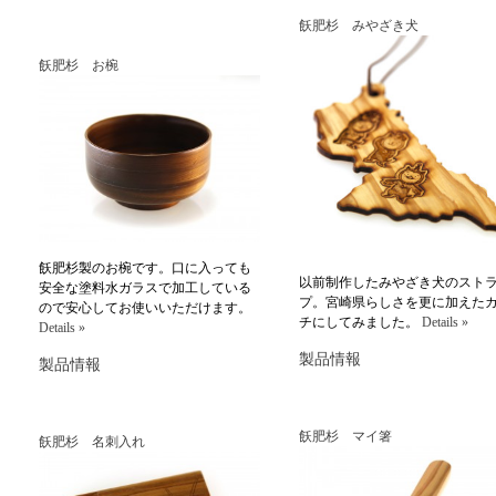
飫肥杉 みやざき犬
飫肥杉 お椀
飫肥杉製のお椀です。口に入っても
以前制作したみやざき犬のスト
安全な塗料水ガラスで加工している
プ。宮崎県らしさを更に加えた
ので安心してお使いいただけます。
チにしてみました。
Details »
Details »
製品情報
製品情報
飫肥杉 マイ箸
飫肥杉 名刺入れ