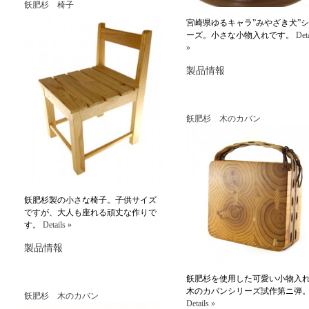
飫肥杉 椅子
宮崎県ゆるキャラ”みやざき犬”
ーズ。小さな小物入れです。
Deta
»
製品情報
飫肥杉 木のカバン
飫肥杉製の小さな椅子。子供サイズ
ですが、大人も座れる頑丈な作りで
す。
Details »
製品情報
飫肥杉を使用した可愛い小物入
木のカバンシリーズ試作第ニ弾
飫肥杉 木のカバン
Details »