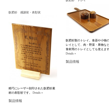
飫肥杉 トレイ
飫肥杉 感謝状・表彰状
飫肥杉製のトレイ。食器や小物
レイとして、肉・野菜・果物な
食材用のトレイとしても使えま
Details »
製品情報
精巧にレーザー刻印された飫肥杉素
材の表彰状です。
Details »
製品情報