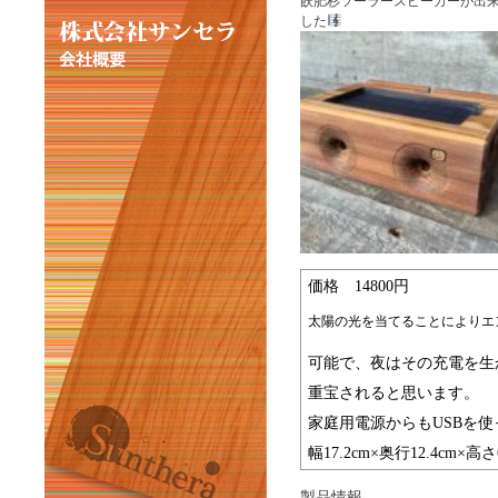
飫肥杉ソーラースピーカーが出
した
価格 14800円
太陽の光を当てることによりエ
可能で、夜はその充電を生
重宝されると思います。
家庭用電源からもUSBを
幅17.2cm×奥行12.4cm×
製品情報