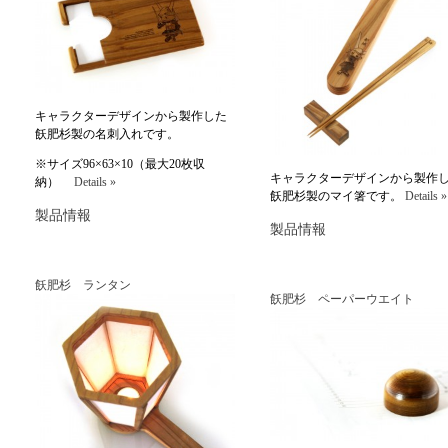
キャラクターデザインから製作した
飫肥杉製の名刺入れです。
※サイズ96×63×10（最大20枚収
キャラクターデザインから製作
納）
Details »
飫肥杉製のマイ箸です。
Details »
製品情報
製品情報
飫肥杉 ランタン
飫肥杉 ペーパーウエイト