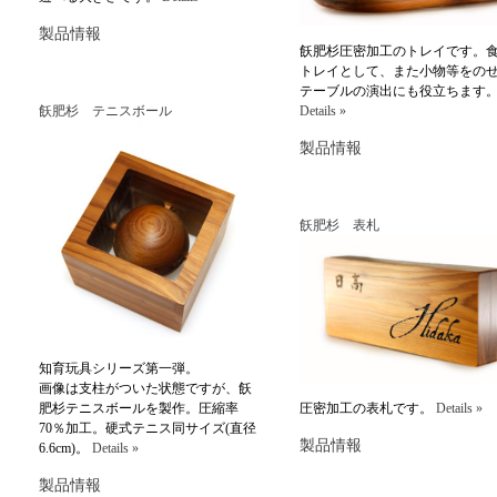
製品情報
飫肥杉圧密加工のトレイです。
トレイとして、また小物等をの
テーブルの演出にも役立ちます
飫肥杉 テニスボール
Details »
製品情報
飫肥杉 表札
知育玩具シリーズ第一弾。
画像は支柱がついた状態ですが、飫
肥杉テニスボールを製作。圧縮率
圧密加工の表札です。
Details »
70％加工。硬式テニス同サイズ(直径
製品情報
6.6cm)。
Details »
製品情報