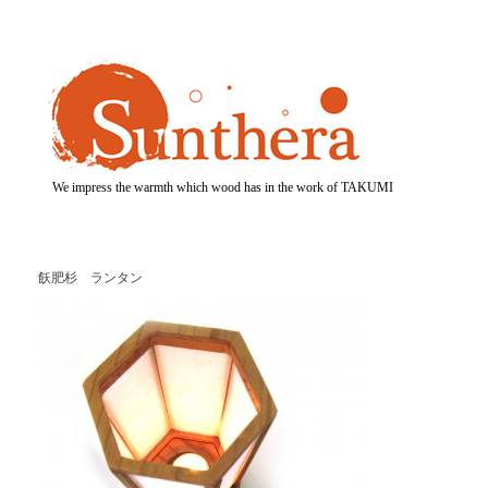
We impress the warmth which wood has in the work of TAKUMI
飫肥杉 ランタン