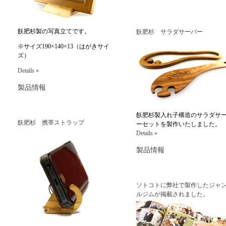
飫肥杉製の写真立てです。
飫肥杉 サラダサーバー
※サイズ190×140×13（はがきサイ
ズ）
Details »
製品情報
飫肥杉製入れ子構造のサラダサ
飫肥杉 携帯ストラップ
ーセットを製作いたしました。
Details »
製品情報
ソトコトに弊社で製作したジャ
ルジムが掲載されました。