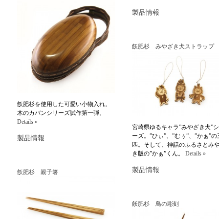
製品情報
飫肥杉 みやざき犬ストラップ
飫肥杉を使用した可愛い小物入れ。
木のカバンシリーズ試作第一弾。
Details »
宮崎県ゆるキャラ”みやざき犬”
ーズ。”ひぃ”、”むぅ”、”かぁ”の
製品情報
匹。そして、神話のふるさとみ
き版の”かぁ”くん。
Details »
製品情報
飫肥杉 親子箸
飫肥杉 鳥の彫刻