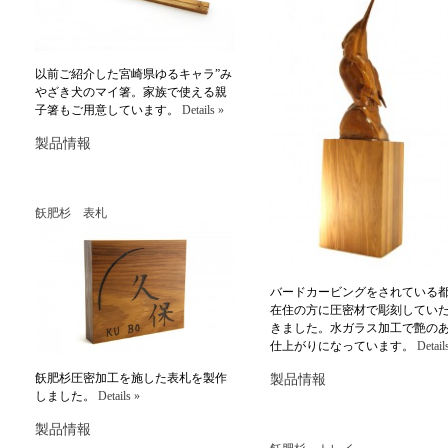
以前ご紹介した宮崎県ゆるキャラ”み
やざき犬のマイ箸。家族で使える親
子箸もご用意しています。
Details »
製品情報
飫肥杉 表札
バードカービングをされている
在住の方に圧密材で彫刻してい
きました。水ガラス加工で艶の
仕上がりになっています。
Detail
飫肥杉圧密加工を施した表札を製作
製品情報
しました。
Details »
製品情報