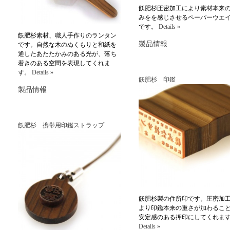
飫肥杉圧密加工により素材本来
みをを感じさせるペーパーウエ
です。
Details »
飫肥杉素材、職人手作りのランタン
製品情報
です。自然な木のぬくもりと和紙を
通したあたたかみのある光が、落ち
着きのある空間を表現してくれま
す。
Details »
飫肥杉 印鑑
製品情報
飫肥杉 携帯用印鑑ストラップ
飫肥杉製の住所印です。圧密加
より印鑑本来の重さが加わるこ
安定感のある押印にしてくれま
Details »