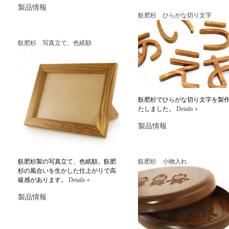
製品情報
飫肥杉 ひらがな切り文字
飫肥杉 写真立て、色紙額
飫肥杉でひらがな切り文字を製
たしました。
Details »
製品情報
飫肥杉製の写真立て、色紙額。飫肥
飫肥杉 小物入れ
杉の風合いを生かした仕上がりで高
級感があります。
Details »
製品情報