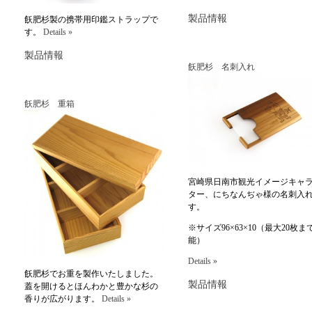
製品情報
飫肥杉製の携帯用印鑑ストラップで
す。
Details »
製品情報
飫肥杉 名刺入れ
飫肥杉 重箱
宮崎県日南市観光イメージキャ
ター、にちなんぢゃ様の名刺入
す。
※サイズ96×63×10（最大20枚ま
能）
Details »
飫肥杉でお重を製作いたしました。
製品情報
蓋を開けるとほんわかと豊かな杉の
香りが広がります。
Details »