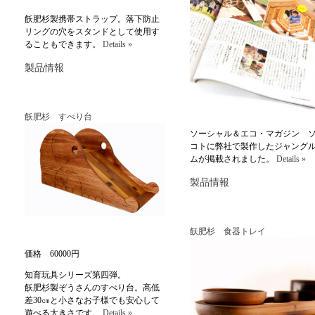
飫肥杉製携帯ストラップ。落下防止
リングの穴をスタンドとして使用す
ることもできます。
Details »
製品情報
飫肥杉 すべり台
ソーシャル＆エコ・マガジン 
コトに弊社で製作したジャング
ムが掲載されました。
Details »
製品情報
飫肥杉 食器トレイ
価格 60000円
知育玩具シリーズ第四弾。
飫肥杉製ぞうさんのすべり台。高低
差30㎝と小さなお子様でも安心して
遊べる大きさです。
Details »