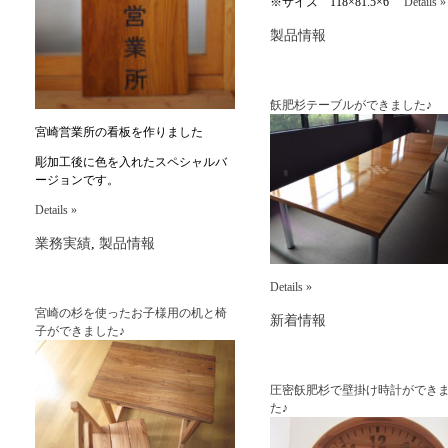
※サイズ 118×81.5×6
Details »
製品情報
飫肥杉テーブルができました♪
宮崎営業所の看板を作りました
彫加工後に色を入れたスペシャルバ
ージョンです。
Details »
業務実績
,
製品情報
Details »
宮崎の杉を使ったお子様用の机と椅
新着情報
子ができました♪
圧密飫肥杉で壁掛け時計ができ
た♪