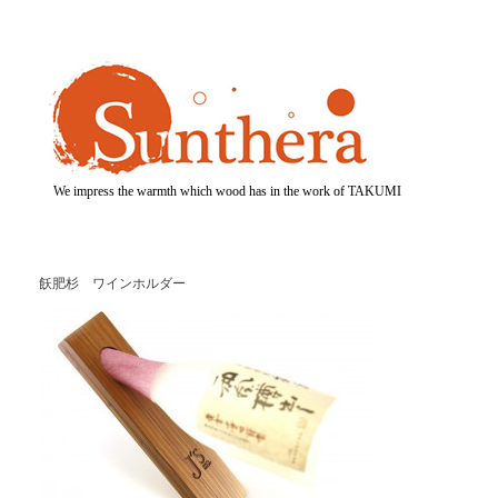
We impress the warmth which wood has in the work of TAKUMI
飫肥杉 ワインホルダー