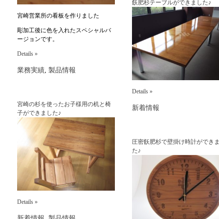
飫肥杉テーブルができました♪
宮崎営業所の看板を作りました
彫加工後に色を入れたスペシャルバ
ージョンです。
Details »
業務実績
,
製品情報
Details »
宮崎の杉を使ったお子様用の机と椅
新着情報
子ができました♪
圧密飫肥杉で壁掛け時計ができ
た♪
Details »
新着情報
,
製品情報