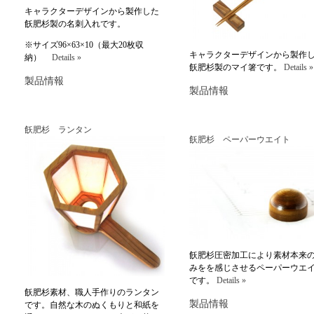
キャラクターデザインから製作した
飫肥杉製の名刺入れです。
※サイズ96×63×10（最大20枚収
キャラクターデザインから製作
納）
Details »
飫肥杉製のマイ箸です。
Details »
製品情報
製品情報
飫肥杉 ランタン
飫肥杉 ペーパーウエイト
飫肥杉圧密加工により素材本来
みをを感じさせるペーパーウエ
です。
Details »
飫肥杉素材、職人手作りのランタン
製品情報
です。自然な木のぬくもりと和紙を