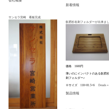
会社概要
新着情報
サンセラ宮崎 看板完成
飫肥杉名刺フォルダーが出来まし
価格 1600円
薄いのにインパクトのある飫肥
刺フォルダー♪
※サイズ 118×81.5×6
Details »
製品情報