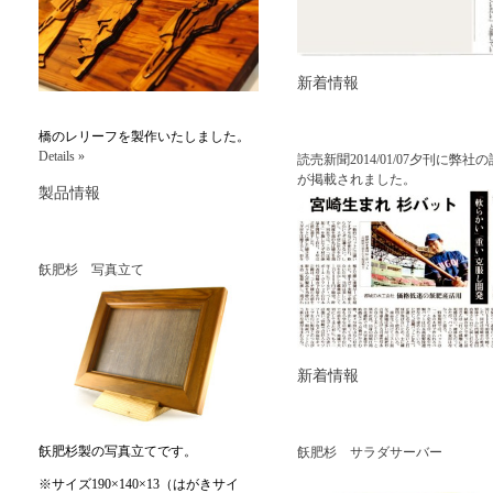
新着情報
橋のレリーフを製作いたしました。
Details »
読売新聞2014/01/07夕刊に弊社
が掲載されました。
製品情報
飫肥杉 写真立て
新着情報
飫肥杉製の写真立てです。
飫肥杉 サラダサーバー
※サイズ190×140×13（はがきサイ