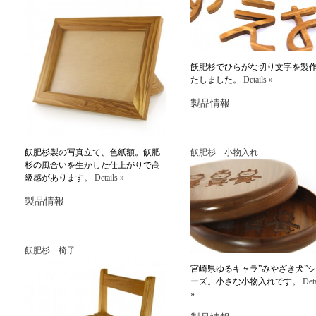
飫肥杉でひらがな切り文字を製
たしました。
Details »
製品情報
飫肥杉製の写真立て、色紙額。飫肥
飫肥杉 小物入れ
杉の風合いを生かした仕上がりで高
級感があります。
Details »
製品情報
飫肥杉 椅子
宮崎県ゆるキャラ”みやざき犬”
ーズ。小さな小物入れです。
Deta
»