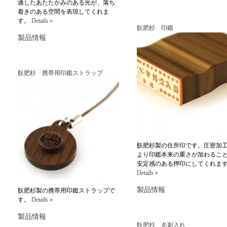
通したあたたかみのある光が、落ち
着きのある空間を表現してくれま
す。
Details »
飫肥杉 印鑑
製品情報
飫肥杉 携帯用印鑑ストラップ
飫肥杉製の住所印です。圧密加
より印鑑本来の重さが加わるこ
安定感のある押印にしてくれま
Details »
製品情報
飫肥杉製の携帯用印鑑ストラップで
す。
Details »
製品情報
飫肥杉 名刺入れ