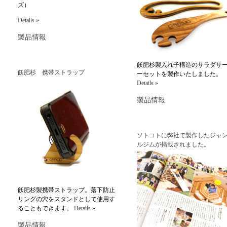
ズ）
Details »
製品情報
飫肥杉製入れ子構造のサラダサ
飫肥杉 携帯ストラップ
ーセットを製作いたしました。
Details »
製品情報
ソトコトに弊社で製作したジャ
ルジムが掲載されました。
飫肥杉製携帯ストラップ。落下防止
リングの穴をスタンドとして使用す
ることもできます。
Details »
製品情報