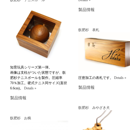
飫肥杉 テニスボール
Details »
製品情報
飫肥杉 表札
知育玩具シリーズ第一弾。
画像は支柱がついた状態ですが、飫
肥杉テニスボールを製作。圧縮率
圧密加工の表札です。
Details »
70％加工。硬式テニス同サイズ(直径
製品情報
6.6cm)。
Details »
製品情報
飫肥杉 みやざき犬
飫肥杉 お椀