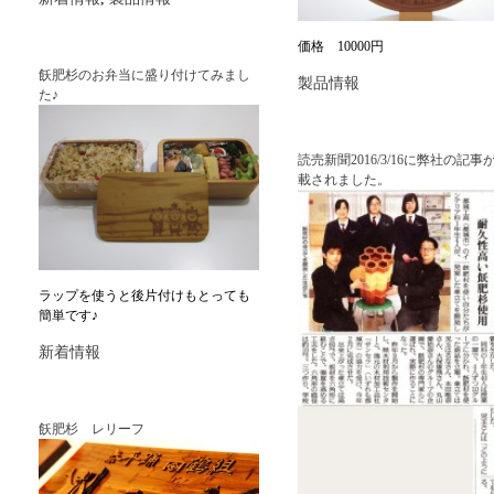
価格 10000円
飫肥杉のお弁当に盛り付けてみまし
製品情報
た♪
読売新聞2016/3/16に弊社の記事
載されました。
ラップを使うと後片付けもとっても
簡単です♪
新着情報
飫肥杉 レリーフ