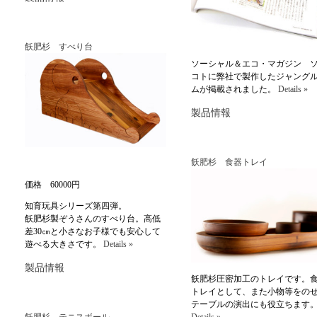
飫肥杉 すべり台
ソーシャル＆エコ・マガジン 
コトに弊社で製作したジャング
ムが掲載されました。
Details »
製品情報
飫肥杉 食器トレイ
価格 60000円
知育玩具シリーズ第四弾。
飫肥杉製ぞうさんのすべり台。高低
差30㎝と小さなお子様でも安心して
遊べる大きさです。
Details »
製品情報
飫肥杉圧密加工のトレイです。
トレイとして、また小物等をの
テーブルの演出にも役立ちます