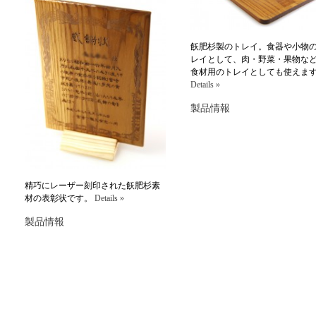
飫肥杉製のトレイ。食器や小物
レイとして、肉・野菜・果物な
食材用のトレイとしても使えま
Details »
製品情報
精巧にレーザー刻印された飫肥杉素
材の表彰状です。
Details »
製品情報