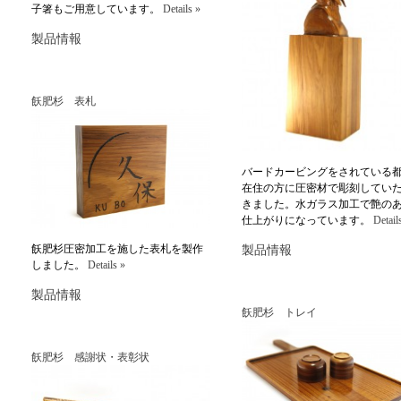
子箸もご用意しています。
Details »
製品情報
飫肥杉 表札
バードカービングをされている
在住の方に圧密材で彫刻してい
きました。水ガラス加工で艶の
仕上がりになっています。
Detail
飫肥杉圧密加工を施した表札を製作
製品情報
しました。
Details »
製品情報
飫肥杉 トレイ
飫肥杉 感謝状・表彰状