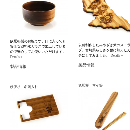
飫肥杉製のお椀です。口に入っても
以前制作したみやざき犬のスト
安全な塗料水ガラスで加工している
プ。宮崎県らしさを更に加えた
ので安心してお使いいただけます。
チにしてみました。
Details »
Details »
製品情報
製品情報
飫肥杉 マイ箸
飫肥杉 名刺入れ