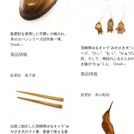
飫肥杉を使用した可愛い小物入れ。
木のカバンシリーズ試作第一弾。
Details »
宮崎県ゆるキャラ”みやざき犬”
ーズ。”ひぃ”、”むぅ”、”かぁ”の
製品情報
匹。そして、神話のふるさとみ
き版の”かぁ”くん。
Details »
製品情報
飫肥杉 親子箸
飫肥杉 鳥の彫刻
以前ご紹介した宮崎県ゆるキャラ”み
やざき犬のマイ箸。家族で使える親