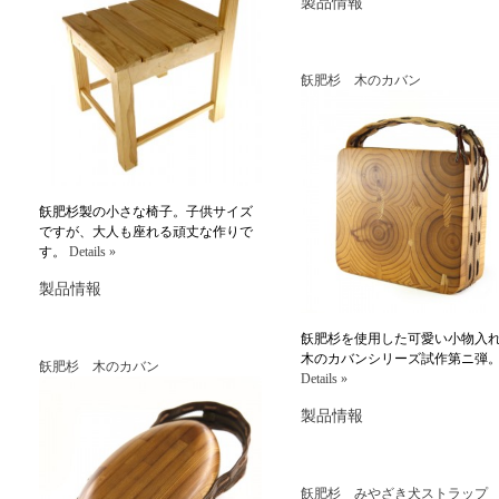
製品情報
飫肥杉 木のカバン
飫肥杉製の小さな椅子。子供サイズ
ですが、大人も座れる頑丈な作りで
す。
Details »
製品情報
飫肥杉を使用した可愛い小物入
木のカバンシリーズ試作第ニ弾
飫肥杉 木のカバン
Details »
製品情報
飫肥杉 みやざき犬ストラップ