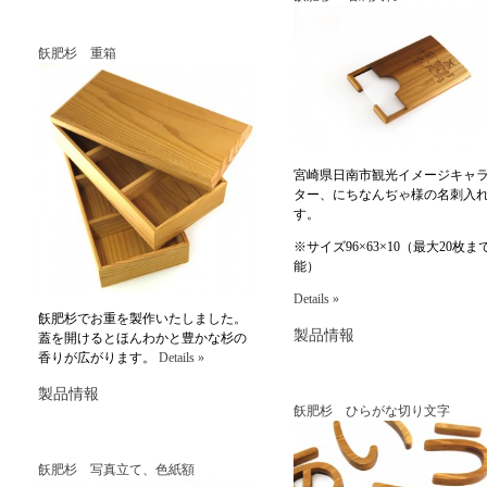
飫肥杉 重箱
宮崎県日南市観光イメージキャ
ター、にちなんぢゃ様の名刺入
す。
※サイズ96×63×10（最大20枚ま
能）
Details »
飫肥杉でお重を製作いたしました。
製品情報
蓋を開けるとほんわかと豊かな杉の
香りが広がります。
Details »
製品情報
飫肥杉 ひらがな切り文字
飫肥杉 写真立て、色紙額