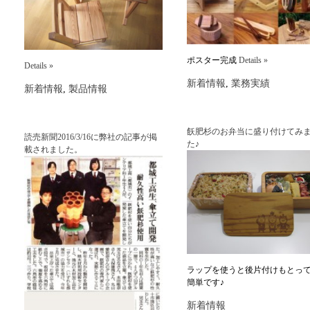
ポスター完成
Details »
Details »
新着情報
,
業務実績
新着情報
,
製品情報
飫肥杉のお弁当に盛り付けてみ
読売新聞2016/3/16に弊社の記事が掲
た♪
載されました。
ラップを使うと後片付けもとっ
簡単です♪
新着情報