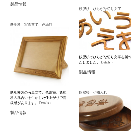
製品情報
飫肥杉 ひらがな切り文字
飫肥杉 写真立て、色紙額
飫肥杉でひらがな切り文字を製
たしました。
Details »
製品情報
飫肥杉製の写真立て、色紙額。飫肥
飫肥杉 小物入れ
杉の風合いを生かした仕上がりで高
級感があります。
Details »
製品情報