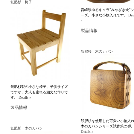
飫肥杉 椅子
宮崎県ゆるキャラ”みやざき犬”
ーズ。小さな小物入れです。
Deta
»
製品情報
飫肥杉 木のカバン
飫肥杉製の小さな椅子。子供サイズ
ですが、大人も座れる頑丈な作りで
す。
Details »
製品情報
飫肥杉を使用した可愛い小物入
木のカバンシリーズ試作第ニ弾
飫肥杉 木のカバン
Details »