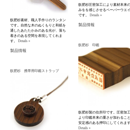
飫肥杉圧密加工により素材本来
みをを感じさせるペーパーウエ
です。
Details »
飫肥杉素材、職人手作りのランタン
製品情報
です。自然な木のぬくもりと和紙を
通したあたたかみのある光が、落ち
着きのある空間を表現してくれま
す。
Details »
飫肥杉 印鑑
製品情報
飫肥杉 携帯用印鑑ストラップ
飫肥杉製の住所印です。圧密加
より印鑑本来の重さが加わるこ
安定感のある押印にしてくれま
Details »