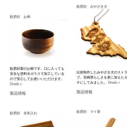
飫肥杉 みやざき犬
飫肥杉 お椀
飫肥杉製のお椀です。口に入っても
以前制作したみやざき犬のスト
安全な塗料水ガラスで加工している
プ。宮崎県らしさを更に加えた
ので安心してお使いいただけます。
チにしてみました。
Details »
Details »
製品情報
製品情報
飫肥杉 マイ箸
飫肥杉 名刺入れ