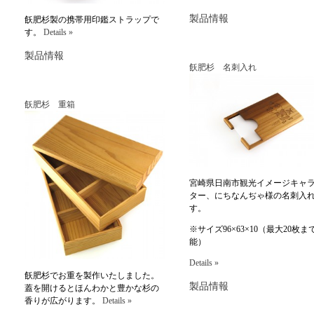
製品情報
飫肥杉製の携帯用印鑑ストラップで
す。
Details »
製品情報
飫肥杉 名刺入れ
飫肥杉 重箱
宮崎県日南市観光イメージキャ
ター、にちなんぢゃ様の名刺入
す。
※サイズ96×63×10（最大20枚ま
能）
Details »
飫肥杉でお重を製作いたしました。
製品情報
蓋を開けるとほんわかと豊かな杉の
香りが広がります。
Details »