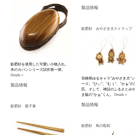
製品情報
飫肥杉 みやざき犬ストラップ
飫肥杉を使用した可愛い小物入れ。
木のカバンシリーズ試作第一弾。
Details »
宮崎県ゆるキャラ”みやざき犬”
ーズ。”ひぃ”、”むぅ”、”かぁ”の
製品情報
匹。そして、神話のふるさとみ
き版の”かぁ”くん。
Details »
製品情報
飫肥杉 親子箸
飫肥杉 鳥の彫刻