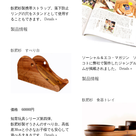
飫肥杉製携帯ストラップ。落下防止
リングの穴をスタンドとして使用す
ることもできます。
Details »
製品情報
飫肥杉 すべり台
ソーシャル＆エコ・マガジン 
コトに弊社で製作したジャング
ムが掲載されました。
Details »
製品情報
飫肥杉 食器トレイ
価格 60000円
知育玩具シリーズ第四弾。
飫肥杉製ぞうさんのすべり台。高低
差30㎝と小さなお子様でも安心して
遊べる大きさです。
Details »