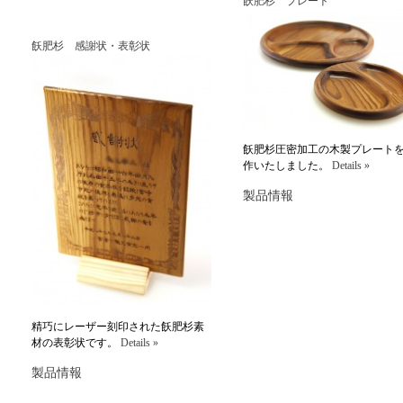
飫肥杉 プレート
飫肥杉 感謝状・表彰状
飫肥杉圧密加工の木製プレート
作いたしました。
Details »
製品情報
精巧にレーザー刻印された飫肥杉素
材の表彰状です。
Details »
製品情報