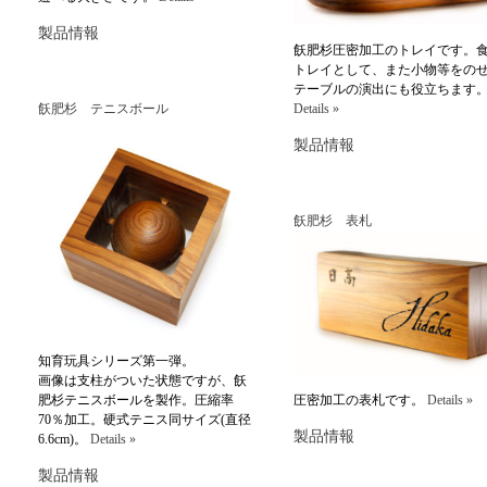
製品情報
飫肥杉圧密加工のトレイです。
トレイとして、また小物等をの
テーブルの演出にも役立ちます
飫肥杉 テニスボール
Details »
製品情報
飫肥杉 表札
知育玩具シリーズ第一弾。
画像は支柱がついた状態ですが、飫
肥杉テニスボールを製作。圧縮率
圧密加工の表札です。
Details »
70％加工。硬式テニス同サイズ(直径
製品情報
6.6cm)。
Details »
製品情報