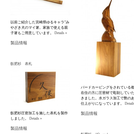
以前ご紹介した宮崎県ゆるキャラ”み
やざき犬のマイ箸。家族で使える親
子箸もご用意しています。
Details »
製品情報
飫肥杉 表札
バードカービングをされている
在住の方に圧密材で彫刻してい
きました。水ガラス加工で艶の
仕上がりになっています。
Detail
飫肥杉圧密加工を施した表札を製作
製品情報
しました。
Details »
製品情報