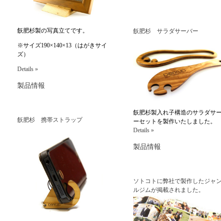
飫肥杉製の写真立てです。
飫肥杉 サラダサーバー
※サイズ190×140×13（はがきサイ
ズ）
Details »
製品情報
飫肥杉製入れ子構造のサラダサ
飫肥杉 携帯ストラップ
ーセットを製作いたしました。
Details »
製品情報
ソトコトに弊社で製作したジャ
ルジムが掲載されました。