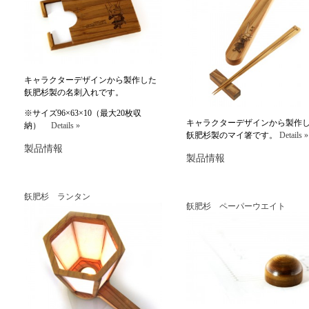
キャラクターデザインから製作した
飫肥杉製の名刺入れです。
※サイズ96×63×10（最大20枚収
キャラクターデザインから製作
納）
Details »
飫肥杉製のマイ箸です。
Details »
製品情報
製品情報
飫肥杉 ランタン
飫肥杉 ペーパーウエイト