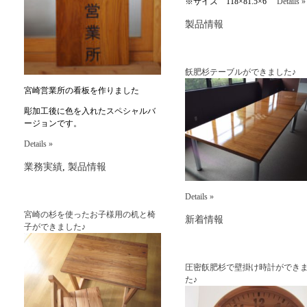
※サイズ 118×81.5×6
Details »
製品情報
飫肥杉テーブルができました♪
宮崎営業所の看板を作りました
彫加工後に色を入れたスペシャルバ
ージョンです。
Details »
業務実績
,
製品情報
Details »
宮崎の杉を使ったお子様用の机と椅
新着情報
子ができました♪
圧密飫肥杉で壁掛け時計ができ
た♪