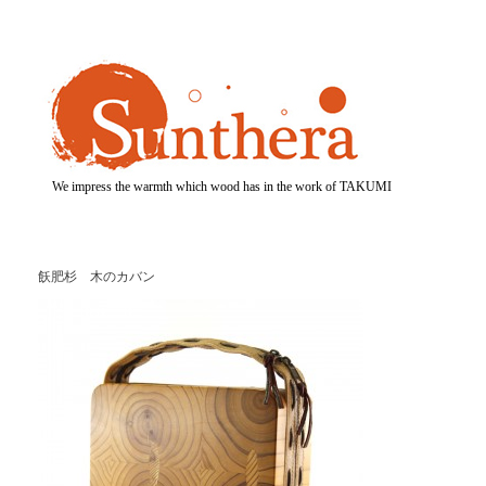
We impress the warmth which wood has in the work of TAKUMI
飫肥杉 木のカバン