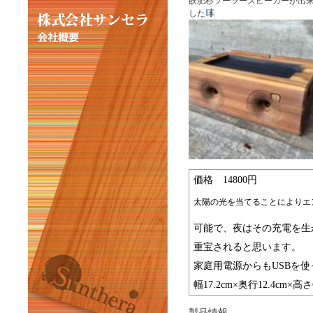
飫肥杉ソーラースピーカーが出
した
価格 14800円
太陽の光を当てることによりエ
可能で、夜はその充電を生
重宝されると思います。
家庭用電源からもUSBを
幅17.2cm×奥行12.4cm×
製品情報